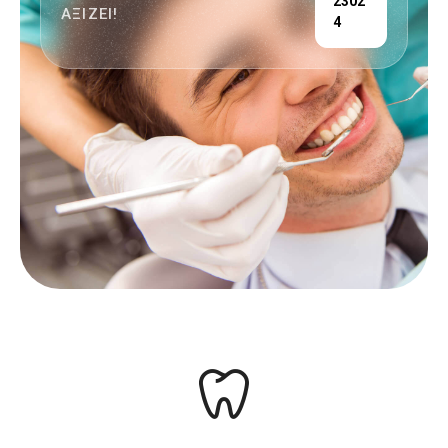
2302
ΑΞΙΖΕΙ!
4