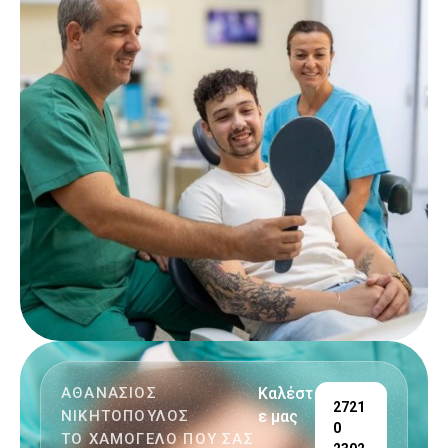
ΑΘΑΝΑΣΙΟΣ
Καλέστ
2721
ΝΙΚΗΤΟΠΟΥΛΟΣ
ε μας
0
ΤΟ ΧΑΜΟΓΕΛΟ ΠΟΥ ΣΑΣ