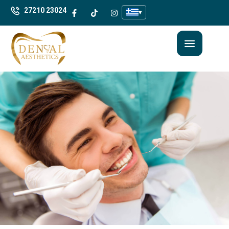
27210 23024
▾