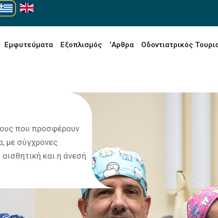
Εμφυτεύματα
Εξοπλισμός
‘Αρθρα
Οδοντιατρικός Τουρι
ρους που προσφέρουν
α, με σύγχρονες
η αισθητική και η άνεσή