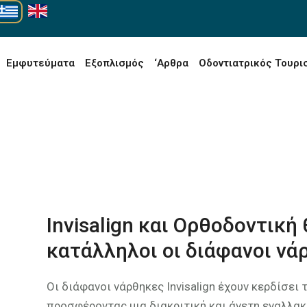
Εμφυτεύματα
Εξοπλισμός
‘Αρθρα
Οδοντιατρικός Τουρι
Invisalign και Ορθοδοντική 
κατάλληλοι οι διάφανοι νάρ
Οι διάφανοι νάρθηκες Invisalign έχουν κερδίσει
προσφέροντας μια διακριτική και άνετη εναλλακ