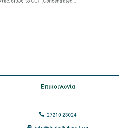
τες, όπως το CGF (Concentrated...
Επικοινωνία
27210 23024
info@dentistkalamata.gr