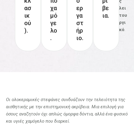
κλ
πο
ο
ρί
ς
ασ
χα
ερ
βε
λει
ικ
μό
γα
ια.
του
ού
γε
στ
ργι
κό
.
).
λο
ήρ
.
ιο.
Οι ολοκεραμικές στεφάνες συνδυάζουν την τελειότητα της
αισθητικής με την επιστημονική ακρίβεια. Μια επιλογή για
όσους αναζητούν όχι απλώς όμορφα δόντια, αλλά ένα φυσικό
και υγιές χαμόγελο που διαρκεί.