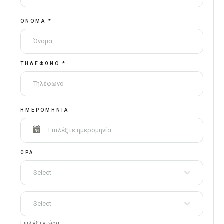
ΌΝΟΜΑ
*
ΤΗΛΈΦΩΝΟ
*
ΗΜΕΡΟΜΗΝΊΑ
ΏΡΑ
Select
Select
Επιλέξτε ώρα