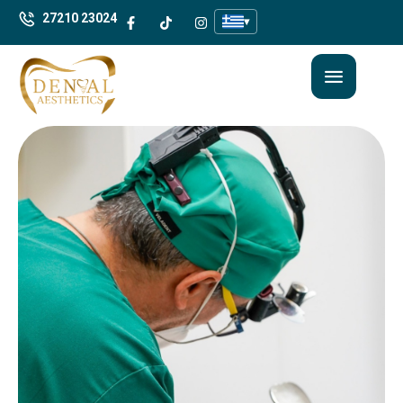
27210 23024
▾