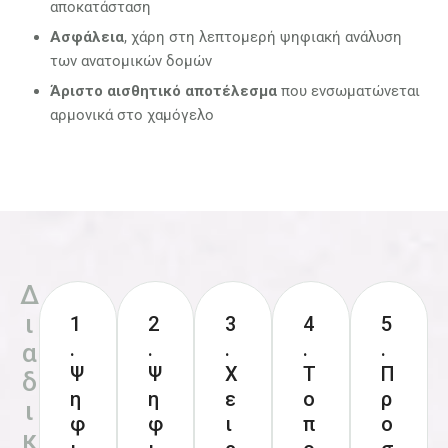
αποκατάσταση
Ασφάλεια
, χάρη στη λεπτομερή ψηφιακή ανάλυση
των ανατομικών δομών
Άριστο αισθητικό αποτέλεσμα
που ενσωματώνεται
αρμονικά στο χαμόγελο
Δ
ι
1
2
3
4
5
.
.
.
.
.
α
Ψ
Ψ
Χ
Τ
Π
δ
η
η
ε
ο
ρ
ι
φ
φ
ι
π
ο
κ