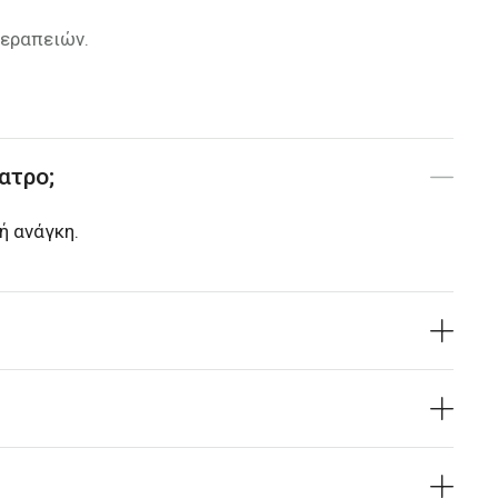
θεραπειών.
ατρο;
κή ανάγκη.