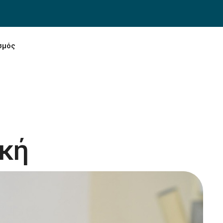
σμός
ική