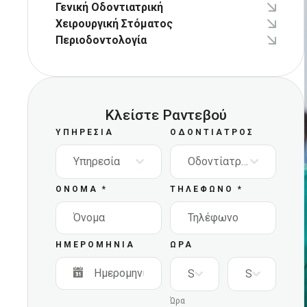
Γενική Οδοντιατρική
Χειρουργική Στόματος
Περιοδοντολογία
Κλείστε Ραντεβού
ΥΠΗΡΕΣΊΑ
ΟΔΟΝΤΊΑΤΡΟΣ
Υπηρεσία
Οδοντίατρος
ΌΝΟΜΑ
*
ΤΗΛΈΦΩΝΟ
*
ΗΜΕΡΟΜΗΝΊΑ
ΩΡΑ
Select
Select
Ώρα